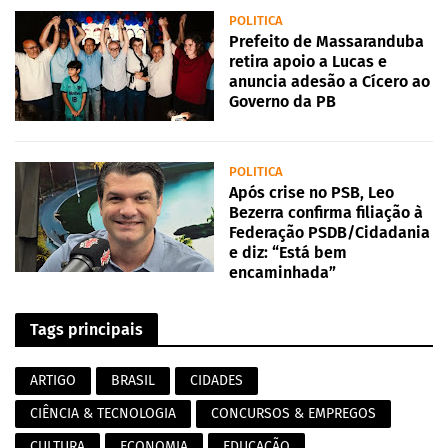
POLITICA
Prefeito de Massaranduba
retira apoio a Lucas e
anuncia adesão a Cícero ao
Governo da PB
POLITICA
Após crise no PSB, Leo
Bezerra confirma filiação à
Federação PSDB/Cidadania
e diz: “Está bem
encaminhada”
Tags principais
ARTIGO
BRASIL
CIDADES
CIÊNCIA & TECNOLOGIA
CONCURSOS & EMPREGOS
CULTURA
ECONOMIA
EDUCAÇÃO