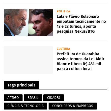
POLITICA
Lula e Flávio Bolsonaro
empatam tecnicamente no
1º e 2º turnos, aponta
pesquisa Nexus/BTG
CULTURA
Prefeitura de Guarabira
assina termos da Lei Aldir
Blanc e libera R$ 431 mil
para a cultura local
Tags principais
ARTIGO
BRASIL
CIDADES
CIÊNCIA & TECNOLOGIA
CONCURSOS & EMPREGOS