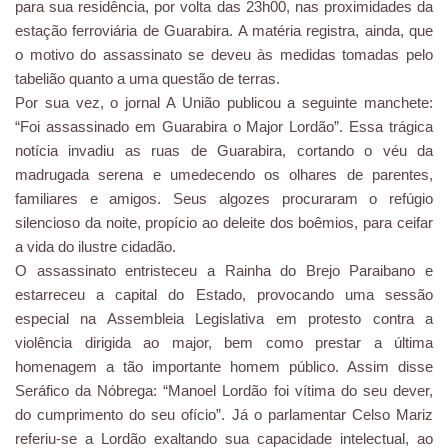
para sua residência, por volta das 23h00, nas proximidades da
estação ferroviária de Guarabira. A matéria registra, ainda, que
o motivo do assassinato se deveu às medidas tomadas pelo
tabelião quanto a uma questão de terras.
Por sua vez, o jornal A União publicou a seguinte manchete:
“Foi assassinado em Guarabira o Major Lordão”. Essa trágica
notícia invadiu as ruas de Guarabira, cortando o véu da
madrugada serena e umedecendo os olhares de parentes,
familiares e amigos. Seus algozes procuraram o refúgio
silencioso da noite, propício ao deleite dos boêmios, para ceifar
a vida do ilustre cidadão.
O assassinato entristeceu a Rainha do Brejo Paraibano e
estarreceu a capital do Estado, provocando uma sessão
especial na Assembleia Legislativa em protesto contra a
violência dirigida ao major, bem como prestar a última
homenagem a tão importante homem público. Assim disse
Seráfico da Nóbrega: “Manoel Lordão foi vítima do seu dever,
do cumprimento do seu ofício”. Já o parlamentar Celso Mariz
referiu-se a Lordão exaltando sua capacidade intelectual, ao