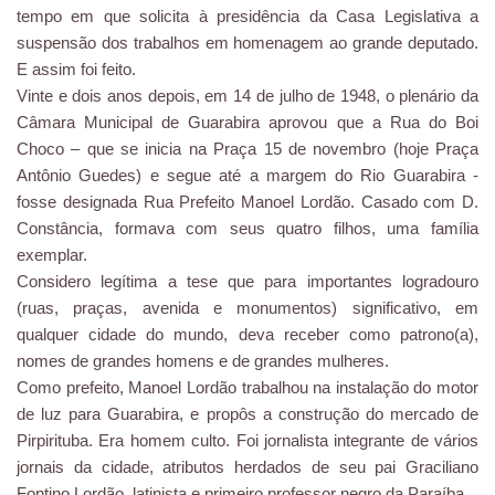
tempo em que solicita à presidência da Casa Legislativa a
suspensão dos trabalhos em homenagem ao grande deputado.
E assim foi feito.
Vinte e dois anos depois, em 14 de julho de 1948, o plenário da
Câmara Municipal de Guarabira aprovou que a Rua do Boi
Choco – que se inicia na Praça 15 de novembro (hoje Praça
Antônio Guedes) e segue até a margem do Rio Guarabira -
fosse designada Rua Prefeito Manoel Lordão. Casado com D.
Constância, formava com seus quatro filhos, uma família
exemplar.
Considero legítima a tese que para importantes logradouro
(ruas, praças, avenida e monumentos) significativo, em
qualquer cidade do mundo, deva receber como patrono(a),
nomes de grandes homens e de grandes mulheres.
Como prefeito, Manoel Lordão trabalhou na instalação do motor
de luz para Guarabira, e propôs a construção do mercado de
Pirpirituba. Era homem culto. Foi jornalista integrante de vários
jornais da cidade, atributos herdados de seu pai Graciliano
Fontino Lordão, latinista e primeiro professor negro da Paraíba.