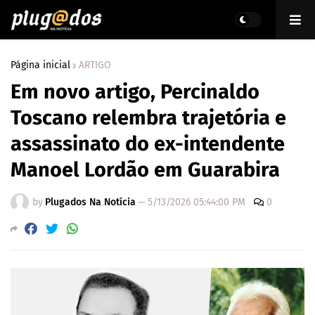
Página inicial
ARTIGO
Em novo artigo, Percinaldo
Toscano relembra trajetória e
assassinato do ex-intendente
Manoel Lordão em Guarabira
by
Plugados Na Notícia
—
5/13/2026 05:44:00 PM
0