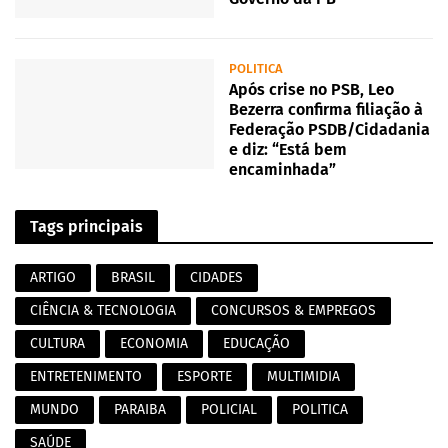
POLITICA
Após crise no PSB, Leo
Bezerra confirma filiação à
Federação PSDB/Cidadania
e diz: “Está bem
encaminhada”
Tags principais
ARTIGO
BRASIL
CIDADES
CIÊNCIA & TECNOLOGIA
CONCURSOS & EMPREGOS
CULTURA
ECONOMIA
EDUCAÇÃO
ENTRETENIMENTO
ESPORTE
MULTIMIDIA
MUNDO
PARAIBA
POLICIAL
POLITICA
SAÚDE