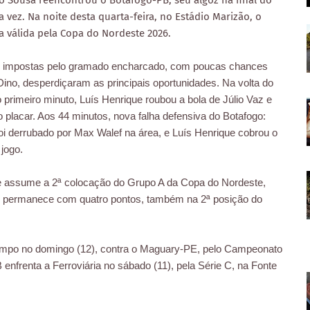
 o Sousa reencontrou o Botafogo-PB, seu algoz na final do
vez. Na noite desta quarta-feira, no Estádio Marizão, o
da válida pela Copa do Nordeste 2026.
des impostas pelo gramado encharcado, com poucas chances
 Dino, desperdiçaram as principais oportunidades.
Na volta do
 primeiro minuto, Luís Henrique roubou a bola de Júlio Vaz e
 o placar. Aos 44 minutos, nova falha defensiva do Botafogo:
oi derrubado por Max Walef na área, e Luís Henrique cobrou o
 jogo.
e assume a 2ª colocação do Grupo A da Copa do Nordeste,
-PB permanece com quatro pontos, também na 2ª posição do
ampo no domingo (12), contra o Maguary-PE, pelo Campeonato
 enfrenta a Ferroviária no sábado (11), pela Série C, na Fonte