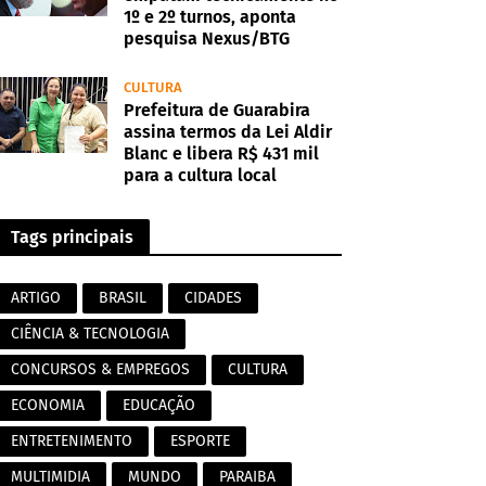
1º e 2º turnos, aponta
pesquisa Nexus/BTG
CULTURA
Prefeitura de Guarabira
assina termos da Lei Aldir
Blanc e libera R$ 431 mil
para a cultura local
Tags principais
ARTIGO
BRASIL
CIDADES
CIÊNCIA & TECNOLOGIA
CONCURSOS & EMPREGOS
CULTURA
ECONOMIA
EDUCAÇÃO
ENTRETENIMENTO
ESPORTE
MULTIMIDIA
MUNDO
PARAIBA