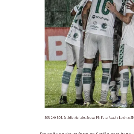
SOU 2X0 BOT. Estádio Marizão, Sousa, PB. Foto: Agatha Luelma/SE