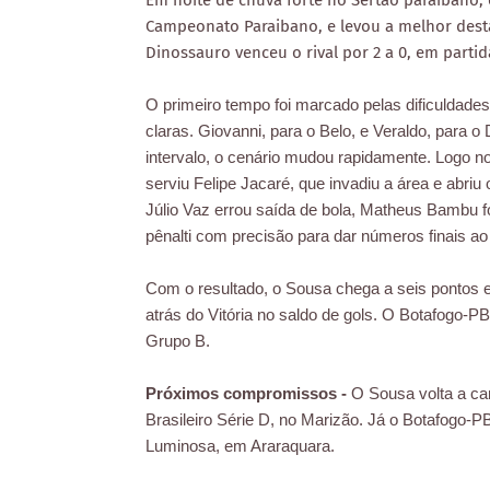
Em noite de chuva forte no Sertão paraibano,
Campeonato Paraibano, e levou a melhor desta 
Dinossauro venceu o rival por 2 a 0, em parti
O primeiro tempo foi marcado pelas dificulda
claras. Giovanni, para o Belo, e Veraldo, para o
intervalo, o cenário mudou rapidamente. Logo no
serviu Felipe Jacaré, que invadiu a área e abriu
Júlio Vaz errou saída de bola, Matheus Bambu f
pênalti com precisão para dar números finais ao
Com o resultado, o Sousa chega a seis pontos 
atrás do Vitória no saldo de gols. O Botafogo
Grupo B.
Próximos compromissos -
O Sousa volta a c
Brasileiro Série D, no Marizão. Já o Botafogo-PB
Luminosa, em Araraquara.