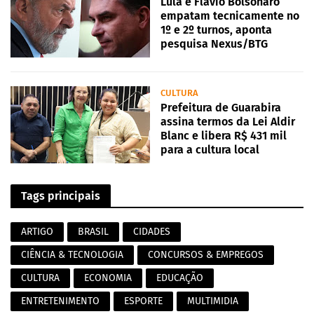
Lula e Flávio Bolsonaro
empatam tecnicamente no
1º e 2º turnos, aponta
pesquisa Nexus/BTG
CULTURA
Prefeitura de Guarabira
assina termos da Lei Aldir
Blanc e libera R$ 431 mil
para a cultura local
Tags principais
ARTIGO
BRASIL
CIDADES
CIÊNCIA & TECNOLOGIA
CONCURSOS & EMPREGOS
CULTURA
ECONOMIA
EDUCAÇÃO
ENTRETENIMENTO
ESPORTE
MULTIMIDIA