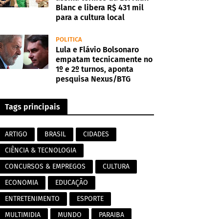
Blanc e libera R$ 431 mil
para a cultura local
POLITICA
Lula e Flávio Bolsonaro
empatam tecnicamente no
1º e 2º turnos, aponta
pesquisa Nexus/BTG
Tags principais
ARTIGO
BRASIL
CIDADES
CIÊNCIA & TECNOLOGIA
CONCURSOS & EMPREGOS
CULTURA
ECONOMIA
EDUCAÇÃO
ENTRETENIMENTO
ESPORTE
MULTIMIDIA
MUNDO
PARAIBA