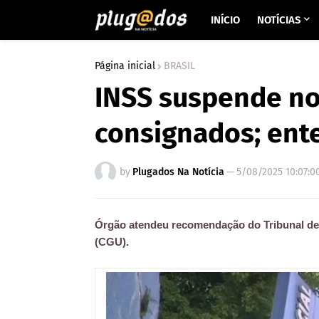
INÍCIO
NOTÍCIAS
Página inicial
BRASIL
INSS suspende n
consignados; ent
by
Plugados Na Notícia
—
5/08/2025 10:07:0
Órgão atendeu recomendação do Tribunal de 
(CGU).