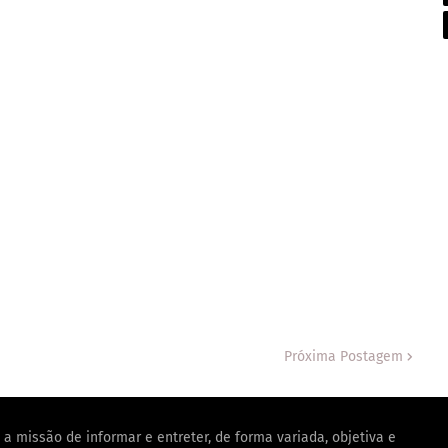
Próxima Postagem
a missão de informar e entreter, de forma variada, objetiva e