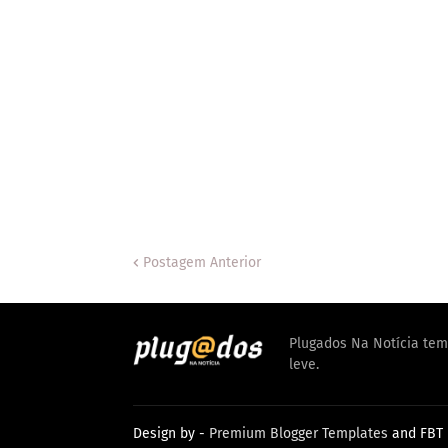
Postagem Anterior
Plugados Na Notícia tem 
leve.
Design by -
Premium Blogger Templates
and
FBT