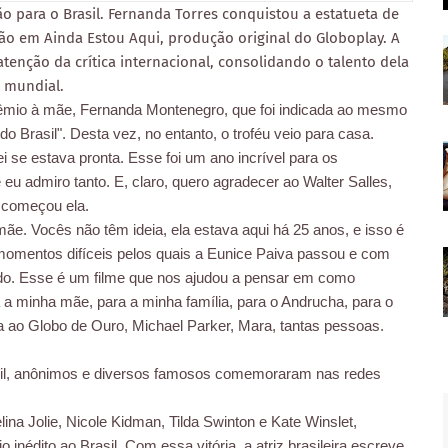
ão para o Brasil. Fernanda Torres conquistou a estatueta de
ão em Ainda Estou Aqui, produção original do Globoplay. A
enção da crítica internacional, consolidando o talento dela
 mundial.
rêmio à mãe, Fernanda Montenegro, que foi indicada ao mesmo
 Brasil". Desta vez, no entanto, o troféu veio para casa.
 se estava pronta. Esse foi um ano incrível para os
eu admiro tanto. E, claro, quero agradecer ao Walter Salles,
, começou ela.
mãe. Vocês não têm ideia, ela estava aqui há 25 anos, e isso é
 momentos difíceis pelos quais a Eunice Paiva passou e com
do. Esse é um filme que nos ajudou a pensar em como
a minha mãe, para a minha família, para o Andrucha, para o
da ao Globo de Ouro, Michael Parker, Mara, tantas pessoas.
asil, anônimos e diversos famosos comemoraram nas redes
na Jolie, Nicole Kidman, Tilda Swinton e Kate Winslet,
inédito ao Brasil. Com essa vitória, a atriz brasileira escreve