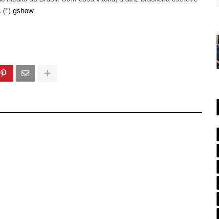
 (*)
gshow