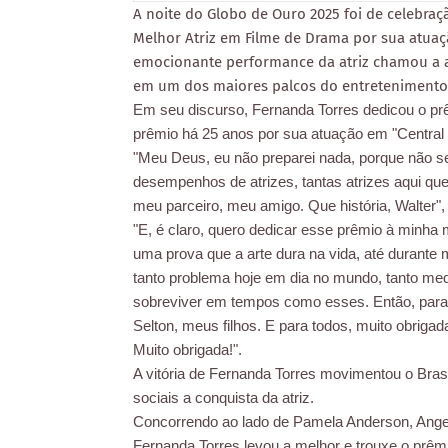
A noite do Globo de Ouro 2025 foi de celebraç
Melhor Atriz em Filme de Drama por sua atuaç
emocionante performance da atriz chamou a at
em um dos maiores palcos do entretenimento
Em seu discurso, Fernanda Torres dedicou o p
prêmio há 25 anos por sua atuação em "Central do
"Meu Deus, eu não preparei nada, porque não sei
desempenhos de atrizes, tantas atrizes aqui que 
meu parceiro, meu amigo. Que história, Walter"
"E, é claro, quero dedicar esse prêmio à minha 
uma prova que a arte dura na vida, até durante
tanto problema hoje em dia no mundo, tanto me
sobreviver em tempos como esses. Então, para 
Selton, meus filhos. E para todos, muito obriga
Muito obrigada!".
A vitória de Fernanda Torres movimentou o Br
sociais a conquista da atriz.
Concorrendo ao lado de Pamela Anderson, Angeli
Fernanda Torres levou a melhor e trouxe o prêmio 