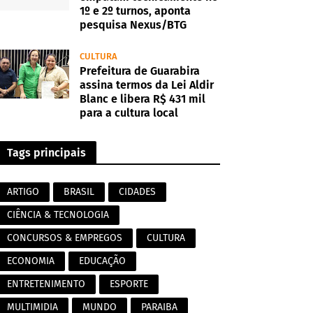
1º e 2º turnos, aponta
pesquisa Nexus/BTG
CULTURA
Prefeitura de Guarabira
assina termos da Lei Aldir
Blanc e libera R$ 431 mil
para a cultura local
Tags principais
ARTIGO
BRASIL
CIDADES
CIÊNCIA & TECNOLOGIA
CONCURSOS & EMPREGOS
CULTURA
ECONOMIA
EDUCAÇÃO
ENTRETENIMENTO
ESPORTE
MULTIMIDIA
MUNDO
PARAIBA