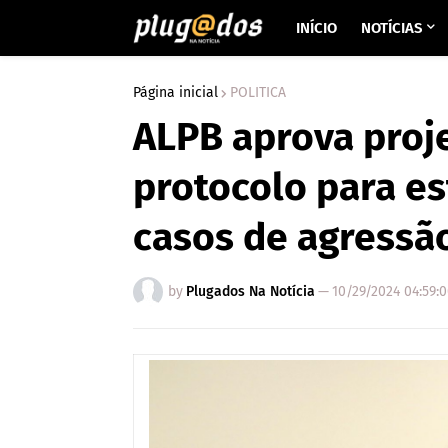
INÍCIO
NOTÍCIAS
Página inicial
POLITICA
ALPB aprova proje
protocolo para e
casos de agressã
by
Plugados Na Notícia
—
10/29/2024 04:59: