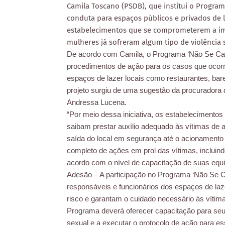
Camila Toscano (PSDB), que institui o Program
conduta para espaços públicos e privados de l
estabelecimentos que se comprometerem a impl
mulheres já sofreram algum tipo de violência
De acordo com Camila, o Programa ‘Não Se Cale’
procedimentos de ação para os casos que oco
espaços de lazer locais como restaurantes, bare
projeto surgiu de uma sugestão da procuradora 
Andressa Lucena.
“Por meio dessa iniciativa, os estabelecimento
saibam prestar auxílio adequado às vítimas de a
saída do local em segurança até o acionamento 
completo de ações em prol das vítimas, inclui
acordo com o nível de capacitação de suas equ
Adesão – A participação no Programa ‘Não Se Cal
responsáveis e funcionários dos espaços de laz
risco e garantam o cuidado necessário às vítim
Programa deverá oferecer capacitação para seus 
sexual e a executar o protocolo de ação para es