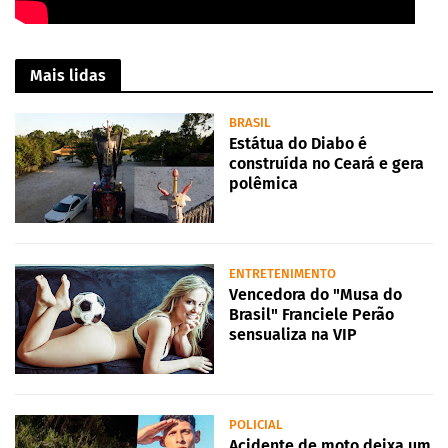
Mais lidas
BRASIL
Estátua do Diabo é
construída no Ceará e gera
polêmica
ENTRETENIMENTO
Vencedora do "Musa do
Brasil" Franciele Perão
sensualiza na VIP
POLICIAL
Acidente de moto deixa um