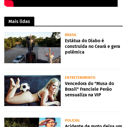
Mais lidas
BRASIL
Estátua do Diabo é
construída no Ceará e gera
polêmica
ENTRETENIMENTO
Vencedora do "Musa do
Brasil" Franciele Perão
sensualiza na VIP
POLICIAL
Acidente de moto deixa um