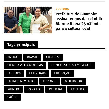
CULTURA
Prefeitura de Guarabira
assina termos da Lei Aldir
Blanc e libera R$ 431 mil
para a cultura local
Tags principais
ARTIGO
BRASIL
CIDADES
CIÊNCIA & TECNOLOGIA
CONCURSOS & EMPREGOS
CULTURA
ECONOMIA
EDUCAÇÃO
ENTRETENIMENTO
ESPORTE
MULTIMIDIA
MUNDO
PARAIBA
POLICIAL
POLITICA
SAÚDE