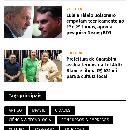
POLITICA
Lula e Flávio Bolsonaro
empatam tecnicamente no
1º e 2º turnos, aponta
pesquisa Nexus/BTG
CULTURA
Prefeitura de Guarabira
assina termos da Lei Aldir
Blanc e libera R$ 431 mil
para a cultura local
Tags principais
ARTIGO
BRASIL
CIDADES
CIÊNCIA & TECNOLOGIA
CONCURSOS & EMPREGOS
CULTURA
ECONOMIA
EDUCAÇÃO