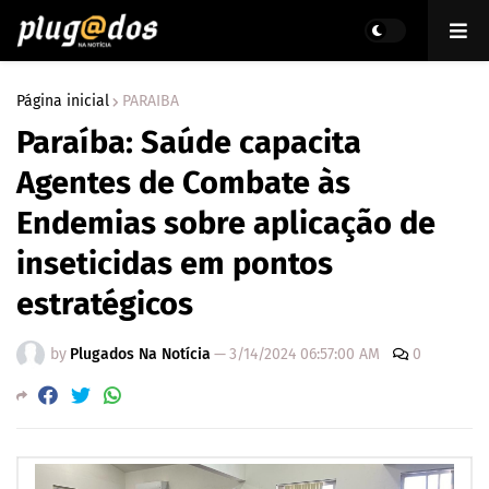
Página inicial
PARAIBA
Paraíba: Saúde capacita
Agentes de Combate às
Endemias sobre aplicação de
inseticidas em pontos
estratégicos
by
Plugados Na Notícia
—
3/14/2024 06:57:00 AM
0