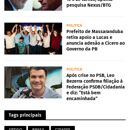
pesquisa Nexus/BTG
POLITICA
Prefeito de Massaranduba
retira apoio a Lucas e
anuncia adesão a Cícero ao
Governo da PB
POLITICA
Após crise no PSB, Leo
Bezerra confirma filiação à
Federação PSDB/Cidadania
e diz: “Está bem
encaminhada”
Tags principais
ARTIGO
BRASIL
CIDADES