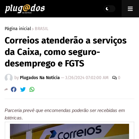
Página inicial
BRASIL
Correios atenderão a serviços
da Caixa, como seguro-
desemprego e FGTS
by
Plugados Na Notícia
—
3/26/2024 07:02:00 AM
0
Parceria prevê que encomendas poderão ser recebidas em
lotéricas.