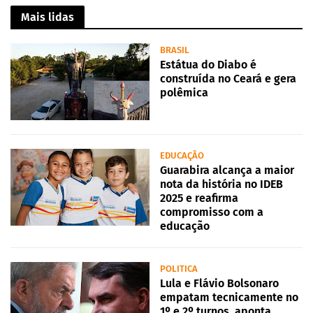
Mais lidas
BRASIL
Estátua do Diabo é
construída no Ceará e gera
polêmica
EDUCAÇÃO
Guarabira alcança a maior
nota da história no IDEB
2025 e reafirma
compromisso com a
educação
POLITICA
Lula e Flávio Bolsonaro
empatam tecnicamente no
1º e 2º turnos, aponta