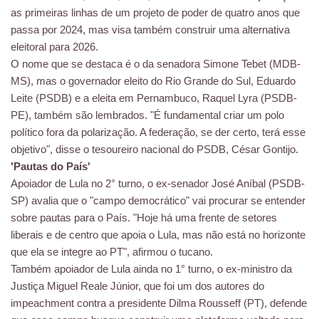
as primeiras linhas de um projeto de poder de quatro anos que
passa por 2024, mas visa também construir uma alternativa
eleitoral para 2026.
O nome que se destaca é o da senadora Simone Tebet (MDB-
MS), mas o governador eleito do Rio Grande do Sul, Eduardo
Leite (PSDB) e a eleita em Pernambuco, Raquel Lyra (PSDB-
PE), também são lembrados. "É fundamental criar um polo
político fora da polarização. A federação, se der certo, terá esse
objetivo", disse o tesoureiro nacional do PSDB, César Gontijo.
'Pautas do País'
Apoiador de Lula no 2° turno, o ex-senador José Aníbal (PSDB-
SP) avalia que o "campo democrático" vai procurar se entender
sobre pautas para o País. "Hoje há uma frente de setores
liberais e de centro que apoia o Lula, mas não está no horizonte
que ela se integre ao PT", afirmou o tucano.
Também apoiador de Lula ainda no 1° turno, o ex-ministro da
Justiça Miguel Reale Júnior, que foi um dos autores do
impeachment contra a presidente Dilma Rousseff (PT), defende