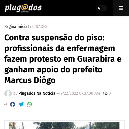
Página inicial
CIDADES
Contra suspensão do piso:
profissionais da enfermagem
fazem protesto em Guarabira e
ganham apoio do prefeito
Marcus Diôgo
by
Plugados Na Notícia
—
9/22/2022 07:37:00 AM
0