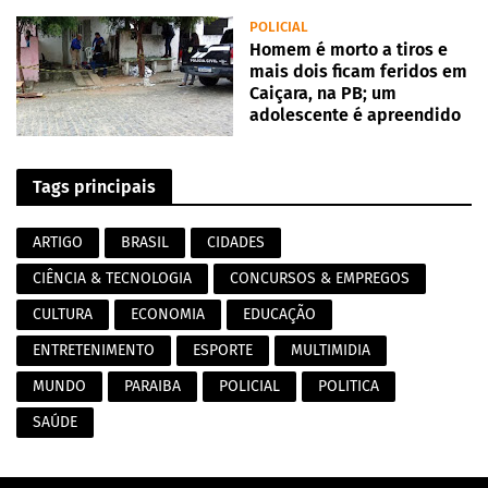
POLICIAL
Homem é morto a tiros e
mais dois ficam feridos em
Caiçara, na PB; um
adolescente é apreendido
Tags principais
ARTIGO
BRASIL
CIDADES
CIÊNCIA & TECNOLOGIA
CONCURSOS & EMPREGOS
CULTURA
ECONOMIA
EDUCAÇÃO
ENTRETENIMENTO
ESPORTE
MULTIMIDIA
MUNDO
PARAIBA
POLICIAL
POLITICA
SAÚDE