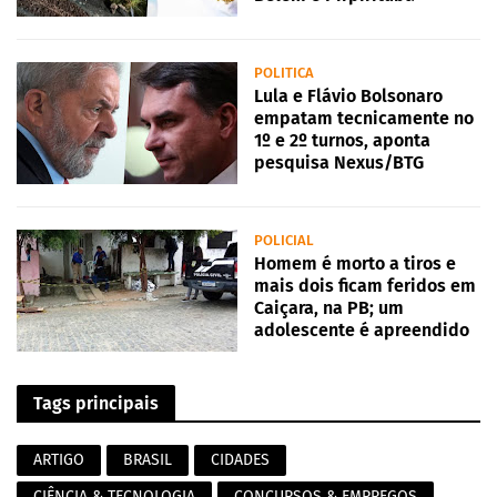
POLITICA
Lula e Flávio Bolsonaro
empatam tecnicamente no
1º e 2º turnos, aponta
pesquisa Nexus/BTG
POLICIAL
Homem é morto a tiros e
mais dois ficam feridos em
Caiçara, na PB; um
adolescente é apreendido
Tags principais
ARTIGO
BRASIL
CIDADES
CIÊNCIA & TECNOLOGIA
CONCURSOS & EMPREGOS