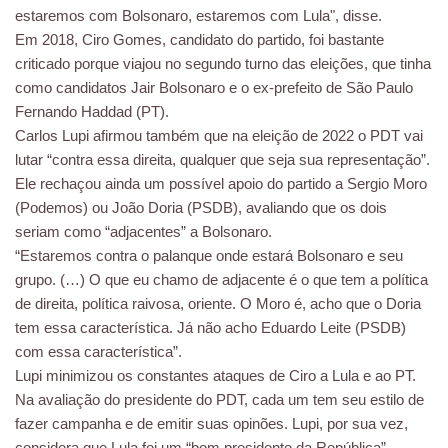
estaremos com Bolsonaro, estaremos com Lula", disse.
Em 2018, Ciro Gomes, candidato do partido, foi bastante
criticado porque viajou no segundo turno das eleições, que tinha
como candidatos Jair Bolsonaro e o ex-prefeito de São Paulo
Fernando Haddad (PT).
Carlos Lupi afirmou também que na eleição de 2022 o PDT vai
lutar “contra essa direita, qualquer que seja sua representação”.
Ele rechaçou ainda um possível apoio do partido a Sergio Moro
(Podemos) ou João Doria (PSDB), avaliando que os dois
seriam como “adjacentes” a Bolsonaro.
“Estaremos contra o palanque onde estará Bolsonaro e seu
grupo. (…) O que eu chamo de adjacente é o que tem a política
de direita, política raivosa, oriente. O Moro é, acho que o Doria
tem essa característica. Já não acho Eduardo Leite (PSDB)
com essa característica”.
Lupi minimizou os constantes ataques de Ciro a Lula e ao PT.
Na avaliação do presidente do PDT, cada um tem seu estilo de
fazer campanha e de emitir suas opinões. Lupi, por sua vez,
considera que Lula foi um “bom presidente da República”,