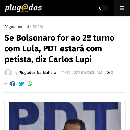
Página inicial
BRASIL
Se Bolsonaro for ao 2º turno
com Lula, PDT estará com
petista, diz Carlos Lupi
by
Plugados Na Notícia
—
11/13/2021 01:22:00 AM
0