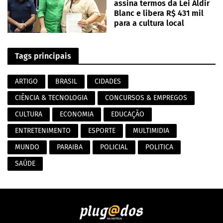
assina termos da Lei Aldir
Blanc e libera R$ 431 mil
para a cultura local
Tags principais
ARTIGO
BRASIL
CIDADES
CIÊNCIA & TECNOLOGIA
CONCURSOS & EMPREGOS
CULTURA
ECONOMIA
EDUCAÇÃO
ENTRETENIMENTO
ESPORTE
MULTIMIDIA
MUNDO
PARAIBA
POLICIAL
POLITICA
SAÚDE