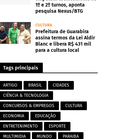
1º e 2º turnos, aponta
pesquisa Nexus/BTG
CULTURA
Prefeitura de Guarabira
assina termos da Lei Aldir
Blanc e libera R$ 431 mil
para a cultura local
Tags principais
ARTIGO
BRASIL
CIDADES
CIÊNCIA & TECNOLOGIA
CONCURSOS & EMPREGOS
CULTURA
ECONOMIA
EDUCAÇÃO
ENTRETENIMENTO
ESPORTE
MULTIMIDIA
MUNDO
PARAIBA