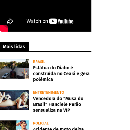
Mais lidas
BRASIL
Estátua do Diabo é
construída no Ceará e gera
polêmica
ENTRETENIMENTO
Vencedora do "Musa do
Brasil" Franciele Perão
sensualiza na VIP
POLICIAL
Acidente de moto deixa