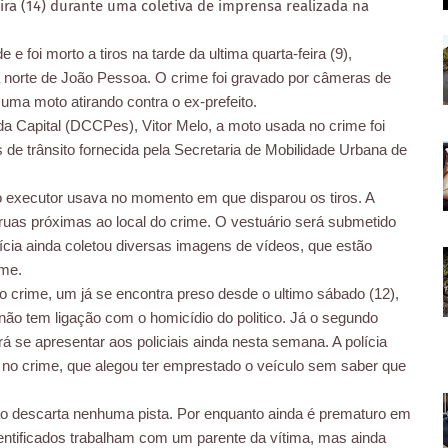
a (14) durante uma coletiva de imprensa realizada na
e foi morto a tiros na tarde da ultima quarta-feira (9),
 norte de João Pessoa. O crime foi gravado por câmeras de
a moto atirando contra o ex-prefeito.
 Capital (DCCPes), Vitor Melo, a moto usada no crime foi
 de trânsito fornecida pela Secretaria de Mobilidade Urbana de
o executor usava no momento em que disparou os tiros. A
uas próximas ao local do crime. O vestuário será submetido
lícia ainda coletou diversas imagens de vídeos, que estão
rime.
crime, um já se encontra preso desde o ultimo sábado (12),
 não tem ligação com o homicídio do politico. Já o segundo
á se apresentar aos policiais ainda nesta semana. A polícia
 no crime, que alegou ter emprestado o veículo sem saber que
 não descarta nenhuma pista. Por enquanto ainda é prematuro em
entificados trabalham com um parente da vítima, mas ainda