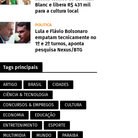
Blanc e libera R$ 431 mil
para a cultura local
POLITICA
Lula e Flávio Bolsonaro
empatam tecnicamente no
1º e 2º turnos, aponta
pesquisa Nexus/BTG
Tags principais
ARTIGO
BRASIL
CIDADES
CIÊNCIA & TECNOLOGIA
CONCURSOS & EMPREGOS
CULTURA
ECONOMIA
EDUCAÇÃO
ENTRETENIMENTO
ESPORTE
MULTIMIDIA
MUNDO
PARAIBA