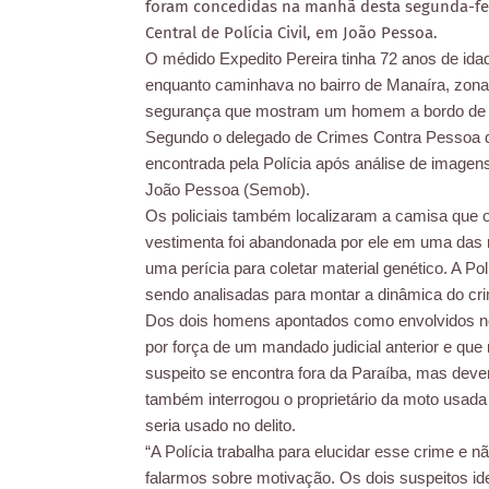
foram concedidas na manhã desta segunda-feir
Central de Polícia Civil, em João Pessoa.
O médido Expedito Pereira tinha 72 anos de idade 
enquanto caminhava no bairro de Manaíra, zona
segurança que mostram um homem a bordo de um
Segundo o delegado de Crimes Contra Pessoa da
encontrada pela Polícia após análise de imagens
João Pessoa (Semob).
Os policiais também localizaram a camisa que 
vestimenta foi abandonada por ele em uma das r
uma perícia para coletar material genético. A Po
sendo analisadas para montar a dinâmica do c
Dos dois homens apontados como envolvidos no 
por força de um mandado judicial anterior e que
suspeito se encontra fora da Paraíba, mas dever
também interrogou o proprietário da moto usada
seria usado no delito.
“A Polícia trabalha para elucidar esse crime e
falarmos sobre motivação. Os dois suspeitos id