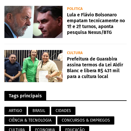
POLITICA
Lula e Flávio Bolsonaro
empatam tecnicamente no
1º e 2º turnos, aponta
pesquisa Nexus/BTG
CULTURA
Prefeitura de Guarabira
assina termos da Lei Aldir
Blanc e libera R$ 431 mil
para a cultura local
Tags principais
ARTIGO
BRASIL
CIDADES
CIÊNCIA & TECNOLOGIA
CONCURSOS & EMPREGOS
CULTURA
ECONOMIA
EDUCAÇÃO