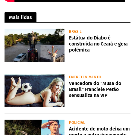
Mais lidas
BRASIL
Estátua do Diabo é
construída no Ceará e gera
polêmica
ENTRETENIMENTO
Vencedora do "Musa do
Brasil" Franciele Perão
sensualiza na VIP
POLICIAL
Acidente de moto deixa um
morto e outro gravemente